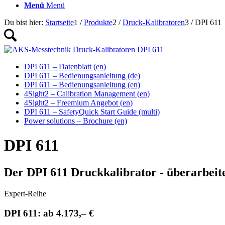
Menü
Menü
Du bist hier:
Startseite
1
/
Produkte
2
/
Druck-Kalibratoren
3
/
DPI 611
DPI 611 – Datenblatt (en)
DPI 611 – Bedienungsanleitung (de)
DPI 611 – Bedienungsanleitung (en)
4Sight2 – Calibration Management (en)
4Sight2 – Freemium Angebot (en)
DPI 611 – SafetyQuick Start Guide (multi)
Power solutions – Brochure (en)
DPI 611
Der DPI 611 Druckkalibrator - überarbeit
Expert-Reihe
DPI 611: ab 4.173,– €