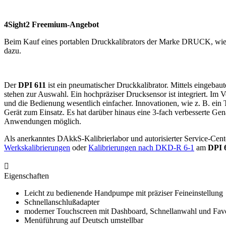
4Sight2 Freemium-Angebot
Beim Kauf eines portablen Druckkalibrators der Marke DRUCK, wie
dazu.
Der
DPI 611
ist ein pneumatischer Druckkalibrator. Mittels eingeb
stehen zur Auswahl. Ein hochpräziser Drucksensor ist integriert. Im
und die Bedienung wesentlich einfacher. Innovationen, wie z. B. ei
Gerät zum Einsatz. Es hat darüber hinaus eine 3-fach verbesserte Ge
Anwendungen möglich.
Als anerkanntes DAkkS-Kalibrierlabor und autorisierter Service-Ce
Werkskalibrierungen
oder
Kalibrierungen nach DKD-R 6-1
am
DPI 

Eigenschaften
Leicht zu bedienende Handpumpe mit präziser Feineinstellung
Schnellanschlußadapter
moderner Touchscreen mit Dashboard, Schnellanwahl und Favo
Menüführung auf Deutsch umstellbar