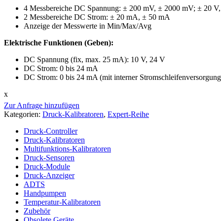
4 Messbereiche DC Spannung: ± 200 mV, ± 2000 mV; ± 20 V,
2 Messbereiche DC Strom: ± 20 mA, ± 50 mA
Anzeige der Messwerte in Min/Max/Avg
Elektrische Funktionen (Geben):
DC Spannung (fix, max. 25 mA): 10 V, 24 V
DC Strom: 0 bis 24 mA
DC Strom: 0 bis 24 mA (mit interner Stromschleifenversorgu
x
Zur Anfrage hinzufügen
Kategorien:
Druck-Kalibratoren
,
Expert-Reihe
Druck-Controller
Druck-Kalibratoren
Multifunktions-Kalibratoren
Druck-Sensoren
Druck-Module
Druck-Anzeiger
ADTS
Handpumpen
Temperatur-Kalibratoren
Zubehör
Obsolete Geräte