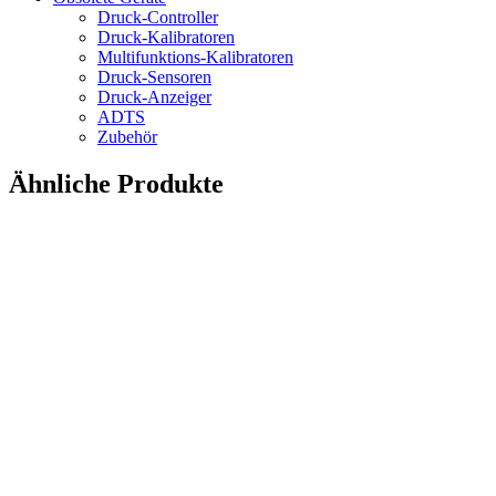
Druck-Controller
Druck-Kalibratoren
Multifunktions-Kalibratoren
Druck-Sensoren
Druck-Anzeiger
ADTS
Zubehör
Ähnliche Produkte