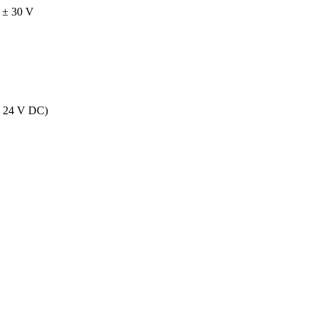
 ± 30 V
ng 24 V DC)