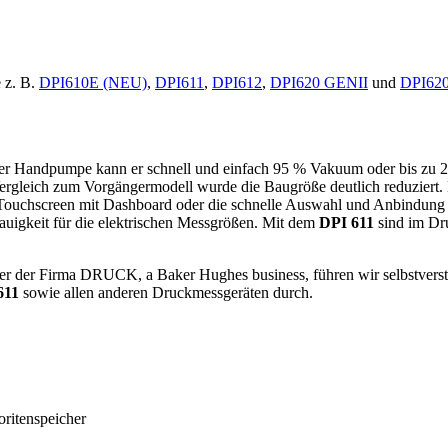
 z. B.
DPI610E (NEU)
,
DPI611
,
DPI612
,
DPI620 GENII
und
DPI620
auter Handpumpe kann er schnell und einfach 95 % Vakuum oder bis zu 
 Vergleich zum Vorgängermodell wurde die Baugröße deutlich reduziert
n Touchscreen mit Dashboard oder die schnelle Auswahl und Anbindung
nauigkeit für die elektrischen Messgrößen. Mit dem
DPI 611
sind im Dru
nter der Firma DRUCK, a Baker Hughes business, führen wir selbstver
611
sowie allen anderen Druckmessgeräten durch.
ritenspeicher