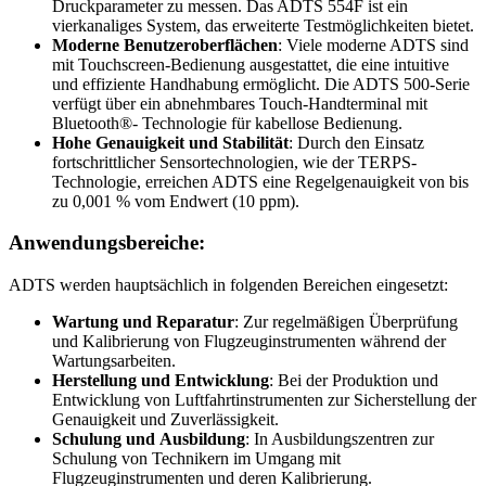
Druckparameter zu messen. Das ADTS 554F ist ein
vierkanaliges System, das erweiterte Testmöglichkeiten bietet.
Moderne Benutzeroberf
lächen
: Viele moderne ADTS sind
mit Touchscreen-Bedienung ausgestattet, die eine intuitive
und effiziente Handhabung ermöglicht. Die ADTS 500-Serie
verfügt über ein abnehmbares Touch-Handterminal mit
Bluetooth®- Technologie für kabellose Bedienung.
Hohe Genauigkeit und Stabilität
: Durch den Einsatz
fortschrittlicher Sensortechnologien, wie der TERPS-
Technologie, erreichen ADTS eine Regelgenauigkeit von bis
zu 0,001 % vom Endwert (10 ppm).
Anwendungsbereiche:
ADTS werden hauptsächlich in folgenden Bereichen eingesetzt:
Wartung und Reparatur
: Zur regelmäßigen Überprüfung
und Kalibrierung von Flugzeuginstrumenten während der
Wartungsarbeiten.
Herstellung und Entwicklung
: Bei der Produktion und
Entwicklung von Luftfahrtinstrumenten zur Sicherstellung der
Genauigkeit und Zuverlässigkeit.
Schulung
und
Ausbildung
: In Ausbildungszentren zur
Schulung von Technikern im Umgang mit
Flugzeuginstrumenten und deren Kalibrierung.