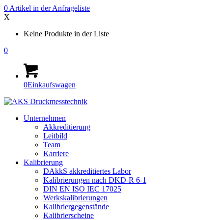
0
Artikel in der
Anfrageliste
X
Keine Produkte in der Liste
0
0
Einkaufswagen
Unternehmen
Akkreditierung
Leitbild
Team
Karriere
Kalibrierung
DAkkS akkreditiertes Labor
Kalibrierungen nach DKD-R 6-1
DIN EN ISO IEC 17025
Werkskalibrierungen
Kalibriergegenstände
Kalibrierscheine