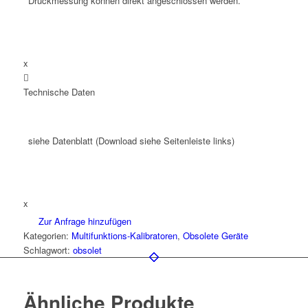
Druckmessung können direkt angeschlossen werden.
x

Technische Daten
siehe Datenblatt (Download siehe Seitenleiste links)
x
Zur Anfrage hinzufügen
Kategorien:
Multifunktions-Kalibratoren
,
Obsolete Geräte
Schlagwort:
obsolet
Ähnliche Produkte