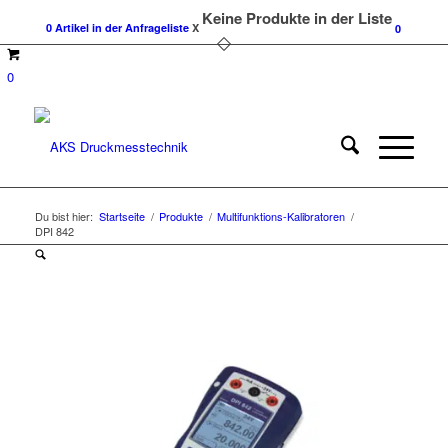
Keine Produkte in der Liste
0
Artikel in der
Anfrageliste
X
0
0
Du bist hier:
Startseite
/
Produkte
/
Multifunktions-Kalibratoren
/
DPI 842