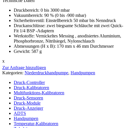
Technische Daten
Druckbereich: 0 bis 3000 mbar
Vakuumbereich: 90 % (0 bis -900 mbar)
Sicherheitsventil: Einstellbereich 50 mbar bis Nenndruck
Druckanschlüsse: zwei biegsame Schläuche mit zwei Quick-
Fit 1/4 BSP -Adaptern
Werkstoffe: Vernickeltes Messing , anodisiertes Aluminium,
Phosphorbronze, Nitrilsiegel, Nylonschlauch
Abmessungen (H x B): 170 mm x 46 mm Durchmesser
Gewicht: 587 g
x
Zur Anfrage hinzufügen
Kategorien:
Niederdruckhandpumpe
,
Handpumpen
Druck-Controller
Druck-Kalibratoren
Multifunktions-Kalibratoren
Druck-Sensoren
Druck-Module
Druck-Anzeiger
ADTS
Handpumpen
Temperatur-Kalibratoren