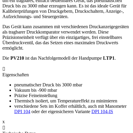
um ein tragbares, einfach bedienbares Gerät, das pneumatischen
Druck bis zu 3000 mbar erzeugen kann. Es ist das ideale Gerät für
Kalibrierprüfungen von Druckgebern, Druckschaltern, Anzeige-,
Aufzeichnungs- und Steuergeräten.
Das Gerät kann zusammen mit verschiedenen Druckanzeigegeräten
als tragbarer Druckkomparator verwendet werden. Diese
Präzisionseinheit verfügt über ein einzigartiges, frei einstellbares
Überdruckventil, das das Setzen eines maximalen Druckwerts
ermöglicht.
Die
PV210
ist das Nachfolgemodell der Handpumpe
LTP1
.

Eigenschaften
pneumatischer Druck bis 3000 mbar
Vakuum bis -900 mbar
Präzise Feineinstellung
Thermisch isoliert, um Temperatureffekt zu minimieren
verschiedene Sets im Koffer erhältlich, auch mit Manometer
DPI 104
oder der eigensicheren Variante
DPI 104-IS
x
