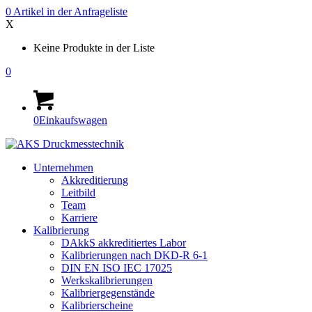
0
Artikel in der
Anfrageliste
X
Keine Produkte in der Liste
0
0
Einkaufswagen
Unternehmen
Akkreditierung
Leitbild
Team
Karriere
Kalibrierung
DAkkS akkreditiertes Labor
Kalibrierungen nach DKD-R 6-1
DIN EN ISO IEC 17025
Werkskalibrierungen
Kalibriergegenstände
Kalibrierscheine