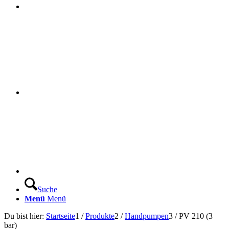
Suche
Menü
Menü
Du bist hier:
Startseite
1
/
Produkte
2
/
Handpumpen
3
/
PV 210 (3
bar)