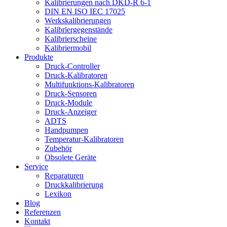
Kalibrierungen nach DKD-R 6-1
DIN EN ISO IEC 17025
Werkskalibrierungen
Kalibriergegenstände
Kalibrierscheine
Kalibriermobil
Produkte
Druck-Controller
Druck-Kalibratoren
Multifunktions-Kalibratoren
Druck-Sensoren
Druck-Module
Druck-Anzeiger
ADTS
Handpumpen
Temperatur-Kalibratoren
Zubehör
Obsolete Geräte
Service
Reparaturen
Druckkalibrierung
Lexikon
Blog
Referenzen
Kontakt