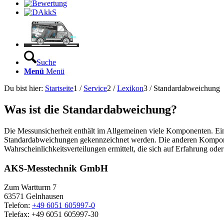
Suche
Menü
Menü
Du bist hier:
Startseite
1
/
Service
2
/
Lexikon
3
/
Standardabweichung
Was ist die Standardabweichung?
Die Messunsicherheit enthält im Allgemeinen viele Komponenten. Eini
Standardabweichungen gekennzeichnet werden. Die anderen Kompone
Wahrscheinlichkeitsverteilungen ermittelt, die sich auf Erfahrung ode
AKS-Messtechnik GmbH
Zum Wartturm 7
63571 Gelnhausen
Telefon:
+49 6051 605997-0
Telefax: +49 6051 605997-30