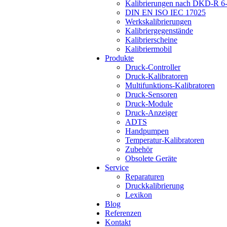
Kalibrierungen nach DKD-R 6
DIN EN ISO IEC 17025
Werkskalibrierungen
Kalibriergegenstände
Kalibrierscheine
Kalibriermobil
Produkte
Druck-Controller
Druck-Kalibratoren
Multifunktions-Kalibratoren
Druck-Sensoren
Druck-Module
Druck-Anzeiger
ADTS
Handpumpen
Temperatur-Kalibratoren
Zubehör
Obsolete Geräte
Service
Reparaturen
Druckkalibrierung
Lexikon
Blog
Referenzen
Kontakt