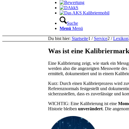
Suche
Menü
Menü
Du bist hier:
Startseite
1
/
Service
2
/
Lexikon
Was ist eine Kalibriermark
Eine Kalibrierung zeigt, wie stark ein Mess
werden also die angezeigten Messwerte des
ermittelt, dokumentiert und in einem Kalibri
Kurz: Durch einen Kalibrierprozess wird zu
Referenznormals festgestellt und dokumentier
sicherzustellen, dass es zuverlässige und ko
WICHTIG: Eine Kalibrierung ist eine
Mome
Historie bleiben
unverändert
. Die angenom