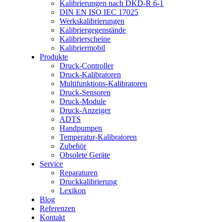
Kalibrierungen nach DKD-R 6-1
DIN EN ISO IEC 17025
Werkskalibrierungen
Kalibriergegenstände
Kalibrierscheine
Kalibriermobil
Produkte
Druck-Controller
Druck-Kalibratoren
Multifunktions-Kalibratoren
Druck-Sensoren
Druck-Module
Druck-Anzeiger
ADTS
Handpumpen
Temperatur-Kalibratoren
Zubehör
Obsolete Geräte
Service
Reparaturen
Druckkalibrierung
Lexikon
Blog
Referenzen
Kontakt